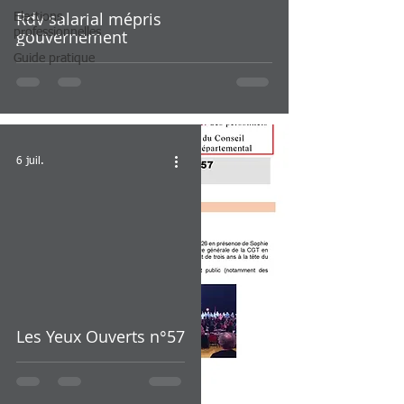
Rdv salarial mépris
Elections
professionnelles
gouvernement
Guide pratique
6 juil.
Les Yeux Ouverts n°57