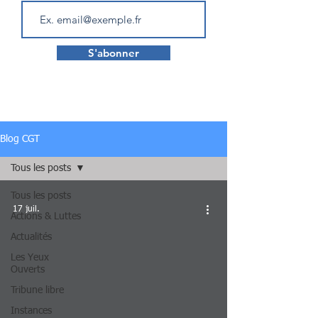
S'abonner
Blog CGT
Tous les posts
Tous les posts
17 juil.
Actions & Luttes
Actualités
Les Yeux
Ouverts
Tribune libre
Instances