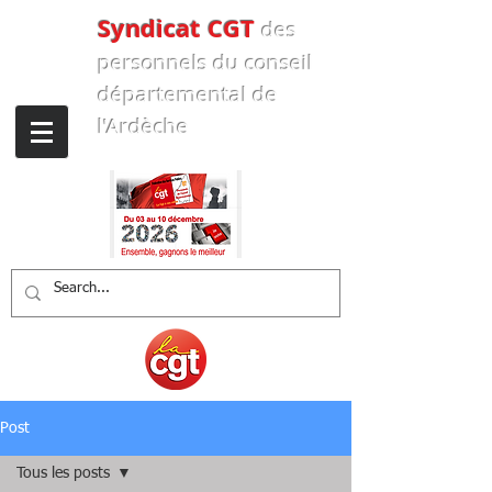
Syndicat CGT
des
personnels
du conseil
départemental de
l'Ardèche
Post
Tous les posts