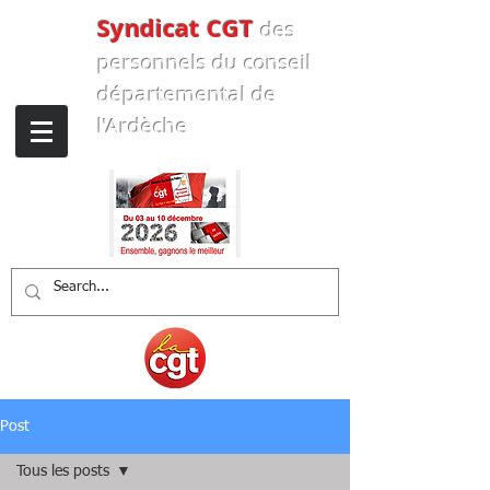
Syndicat CGT
des
personnels
du conseil
départemental de
l'Ardèche
Post
Tous les posts