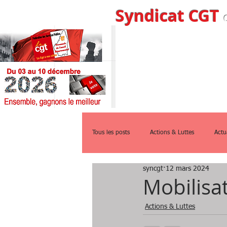
Syndicat CGT
Accueil
Qui s
Tous les posts
Actions & Luttes
Actu
syncgt
12 mars 2024
Mobilisa
Actions & Luttes