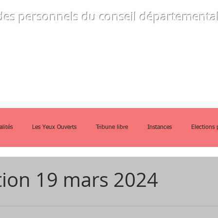
des personnels
du conseil départemental
ommes-nous
Instances
Guides prati
alités
Les Yeux Ouverts
Tribune libre
Instances
Elections 
tion 19 mars 2024