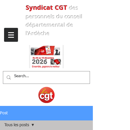
Syndicat CGT
des
personnels
du conseil
départemental de
l'Ardèche
Post
Tous les posts