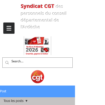
Syndicat CGT
des
personnels
du conseil
départemental de
l'Ardèche
Post
Tous les posts