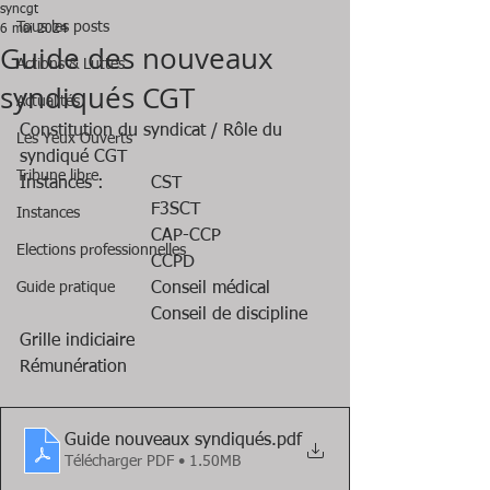
syncgt
Tous les posts
6 mai 2024
Guide des nouveaux
Actions & Luttes
syndiqués CGT
Actualités
Constitution du syndicat / Rôle du 
Les Yeux Ouverts
syndiqué CGT
Tribune libre
Instances : 	CST
			F3SCT
Instances
			CAP-CCP
Elections professionnelles
			CCPD
Guide pratique
			Conseil médical
			Conseil de discipline
Grille indiciaire
Rémunération
Guide nouveaux syndiqués
.pdf
Télécharger PDF • 1.50MB