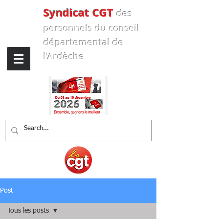
Syndicat CGT
des
personnels
du conseil
départemental de
l'Ardèche
Post
Tous les posts