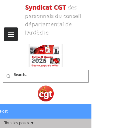
Syndicat CGT
des
personnels
du conseil
départemental de
l'Ardèche
Post
Tous les posts