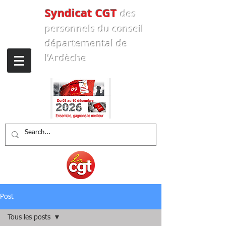
Syndicat CGT
des
personnels
du conseil
départemental de
l'Ardèche
Post
Tous les posts