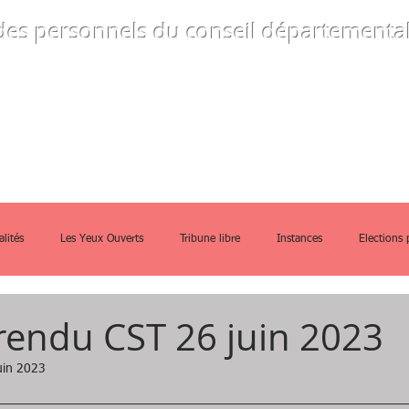
des personnels
du conseil départemental
ommes-nous
Instances
Guides prati
alités
Les Yeux Ouverts
Tribune libre
Instances
Elections 
endu CST 26 juin 2023
uin 2023