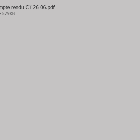
3 06 26 compte rendu CT 26 06
.pdf
 • 579KB