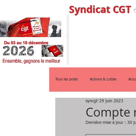
Syndicat CGT
Accueil
Qui s
Tous les posts
Actions & Luttes
Actu
syncgt
29 juin 2023
Compte r
Dernière mise à jour :
30 j