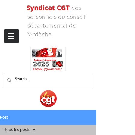
Syndicat CGT
des
personnels
du conseil
départemental de
l'Ardèche
Post
Tous les posts