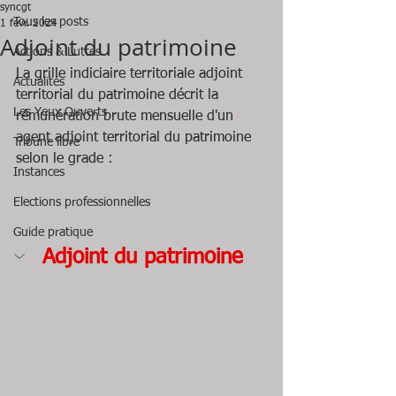
syncgt
Tous les posts
1 févr. 2024
Adjoint du patrimoine
Actions & Luttes
La grille indiciaire territoriale adjoint 
Actualités
territorial du patrimoine décrit la 
Les Yeux Ouverts
rémunération brute mensuelle d'un 
agent adjoint territorial du patrimoine 
Tribune libre
selon le grade :
Instances
Elections professionnelles
Guide pratique
Adjoint du patrimoine