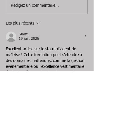
Rédigez un commentaire...
Les plus récents
Guest
19 juil. 2025
Excellent article sur le statut d'agent de 
maîtrise ! Cette formation peut s'étendre à 
des domaines inattendus, comme la gestion 
événementielle où l'excellence vestimentaire 
devient parfois un atout, notamment lors 
des 
cérémonies officielles
 où la tenue 
protocolaire revêt une importance 
particulière. Cette fonction illustre 
parfaitement la complexité des grilles 
indiciaires dans la fonction publique 
territoriale. 
Les spécificités 