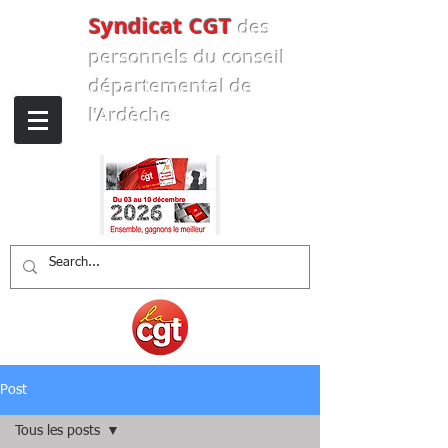
Syndicat CGT
des
personnels
du conseil
départemental de
l'Ardèche
Post
Tous les posts