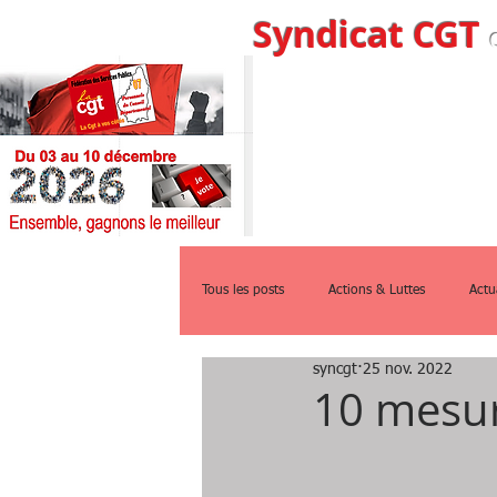
Syndicat CGT
Accueil
Qui s
Tous les posts
Actions & Luttes
Actu
syncgt
25 nov. 2022
10 mesur