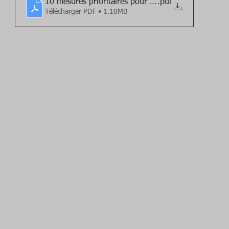
10 mesures prioritaires pour la FPT
.pdf
Télécharger PDF • 1.10MB