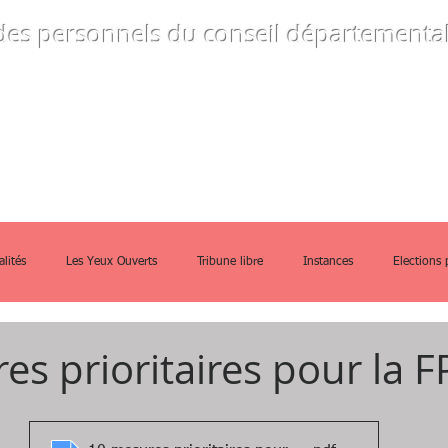
des personnels
du conseil départemental
ommes-nous
Instances
Guides prati
alités
Les Yeux Ouverts
Tribune libre
Instances
Elections 
es prioritaires pour la F