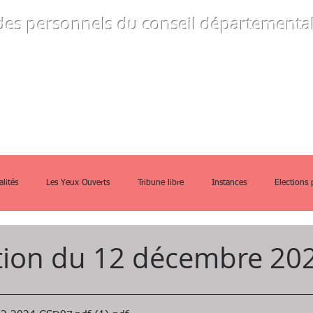
des personnels
du conseil départemental
ommes-nous
Instances
Guides prati
alités
Les Yeux Ouverts
Tribune libre
Instances
Elections 
tion du 12 décembre 20