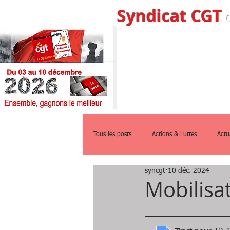
Syndicat CGT
Accueil
Qui s
Tous les posts
Actions & Luttes
Actu
syncgt
10 déc. 2024
Mobilisa