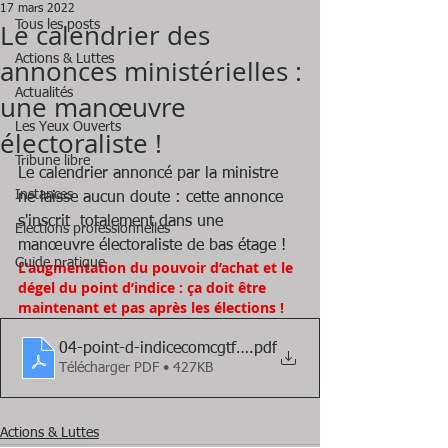
17 mars 2022
Le calendrier des
Tous les posts
Actions & Luttes
annonces ministérielles :
Actualités
une manœuvre
Les Yeux Ouverts
électoraliste !
Tribune libre
Le calendrier annoncé par la ministre 
Instances
ne laisse aucun doute : cette annonce 
s'inscrit  totalement dans une 
Elections professionnelles
manœuvre électoraliste de bas étage !
Guide pratique
L'augmentation du pouvoir d’achat et le 
dégel du point d’indice : ça doit être 
maintenant et pas après les élections !
04-point-d-indicecomcgtfp15_9301069
.pdf
Télécharger PDF • 427KB
Actions & Luttes