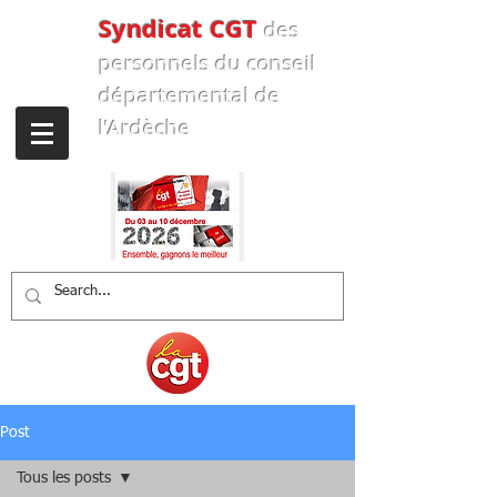
Syndicat CGT
des
personnels
du conseil
départemental de
l'Ardèche
Post
Tous les posts