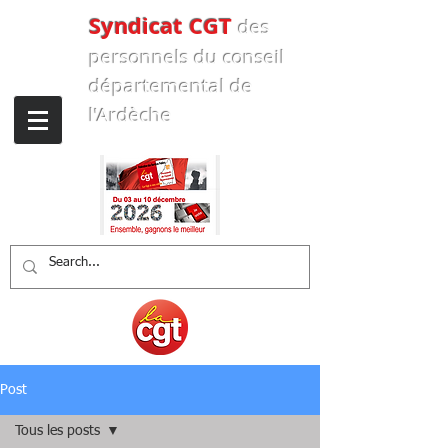
Syndicat CGT
des
personnels
du conseil
départemental de
l'Ardèche
Post
Tous les posts