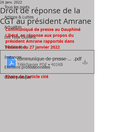
26 janv. 2022
Droit de réponse de la
Tous les posts
Actions & Luttes
CGT au président Amrane
Actualités
Communiqué de presse au Dauphiné 
Libéré, en réponse aux propos du 
Les Yeux Ouverts
président Amrane rapportés dans 
l'édition du 27 janvier 2022
Tribune libre
Instances
communique-de-presse-26-01-2022_9244747
.pdf
Télécharger PDF • 401KB
Elections professionnelles
Photo de l'article cité
Guide pratique