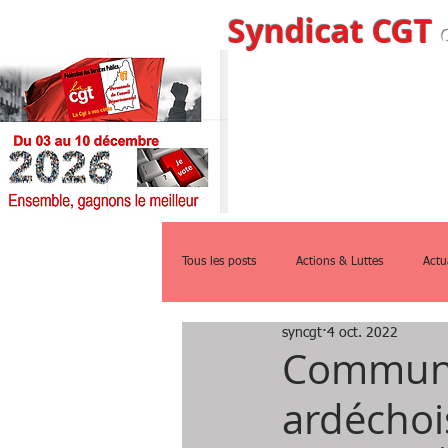
Syndicat CGT
Accueil
Qui s
Tous les posts
Actions & Luttes
Actu
syncgt
4 oct. 2022
Communiq
ardéchois