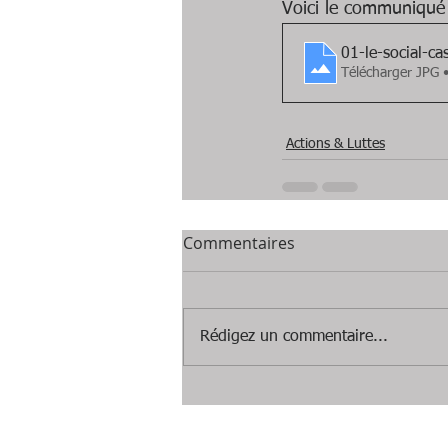
Voici le communiqué d
01-le-social-c
Télécharger JPG 
Actions & Luttes
Commentaires
Rédigez un commentaire...