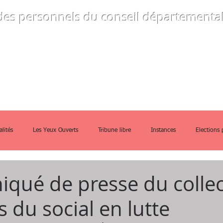
des personnels
du conseil départemental
ommes-nous
Instances
Guides prati
alités
Les Yeux Ouverts
Tribune libre
Instances
Elections 
ué de presse du collec
 du social en lutte